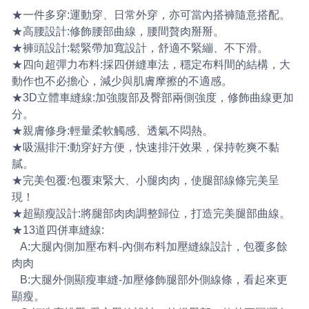
★一件多穿:運動穿、日常外穿，亦可當內搭褲隨意搭配。
★高腰設計:修飾腰部曲線，腰間贅肉掰掰。
★褲頭設計:鬆緊帶加寬設計，舒適不緊繃、不下滑。
★四向超彈力布料:採四併縫車法，穩定布料間的結構，大
動作也不必擔心，減少與肌膚摩擦的不適感。
★3D立體車縫線:加強腹部及臀部兩側強度，修飾曲線更加
分。
★親膚修身:輕量柔軟觸感、透氣不悶熱。
★吸濕排汗:動穿好方便，快速排汗效果，保持乾爽不黏
膩。
★完美包覆:包覆束緊大、小腿肉肉，使腿部線條完美呈
現！
★超顯瘦設計:將腿部肉肉調整歸位，打造完美腿部曲線。
★13道四併車縫線:
A:大腿內側加壓布料-內側布料加壓縫線設計，包覆多餘
肉肉
B:大腿外側顯瘦車縫-加壓修飾腿部外側線條，看起來更
顯瘦。