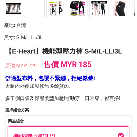
產地: 台灣
尺寸: S-M/L-LL/3L
【E‧Heart】機能型壓力褲 S-M/L-LL/3L
售價
MYR 185
原價
MYR 229
舒適型布料，包覆不緊繃，拒絕鬆弛!
大腿內外側加壓修飾多餘贅肉。
多了側口袋及臀部美型加壓!運動穿、日常穿，都百搭!
選擇組合方案
商品組合
機能型壓力褲(3L)*1