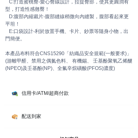
C:打造蜜桃臀-愛心臀線設計，拉提臀部，使其更圓潤有
型，打造性感翹臀！
D:腹部內縮裁片-腹部縫線稍微向內縫製，腹部看起來更
平坦！
E:口袋設計-利於放置手機、卡片、鈔票等隨身小物，出
門簡便。
本產品布料符合CNS15290「紡織品安全規範(一般要求)」
(游離甲醛、禁用之偶氮色料、 有機錫、 壬基酚聚氧乙烯醚
(NPEO)及壬基酚(NP)、全氟辛烷磺酸(PFOS)濃度)
信用卡/ATM/超商付款
配送到家