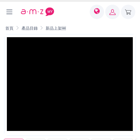
首頁
產品目錄
新品上架🆕