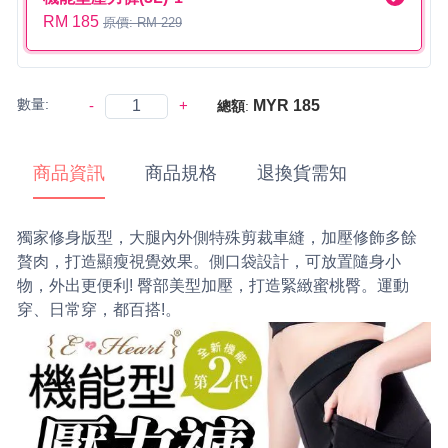
RM 185
原價: RM 229
數量:
-
+
MYR 185
總額
:
商品資訊
商品規格
退換貨需知
獨家修身版型，大腿內外側特殊剪裁車縫，加壓修飾多餘
贅肉，打造顯瘦視覺效果。側口袋設計，可放置隨身小
物，外出更便利! 臀部美型加壓，打造緊緻蜜桃臀。運動
穿、日常穿，都百搭!。